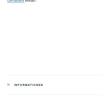
Lernattack
erklärt.
KATEGORIEN
INFORMATIONEN
Beitragsnavigation